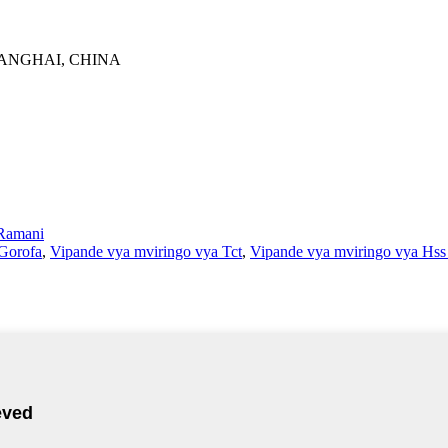
HANGHAI, CHINA
Ramani
Gorofa
,
Vipande vya mviringo vya Tct
,
Vipande vya mviringo vya Hs