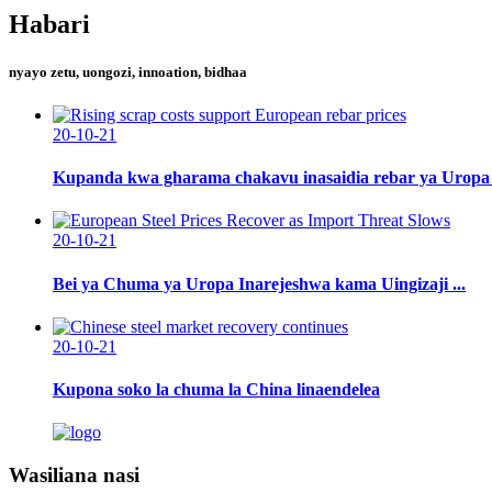
Habari
nyayo zetu, uongozi, innoation, bidhaa
20-10-21
Kupanda kwa gharama chakavu inasaidia rebar ya Uropa .
20-10-21
Bei ya Chuma ya Uropa Inarejeshwa kama Uingizaji ...
20-10-21
Kupona soko la chuma la China linaendelea
Wasiliana nasi