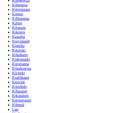
Kiingereza
Kifaransa
Kijerumani
Kireno
Kihispania
Kirusi
Kijapani
Kikorea
Kiarabu
Kiayalandi
Kigiriki
Kituruki
Kiitaliano
Kidenmaki
Kiromania
Kiindonesia
Kicheki
Kiafrikana
Kiswidi
Kipolishi
Kibasque
Kikatalani
Kiesperanto
Kihindi
Lao