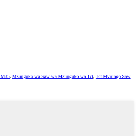
s M35
,
Mzunguko wa Saw wa Mzunguko wa Tct
,
Tct Mviringo Saw