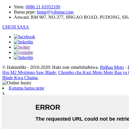
Simu:
0086 21 61052109
Barua pepe:
histar@yshistar.com
Anwani:
RM 907, NO.377, JINGAO ROAD, PUDONG, S
UHOJI SASA
© Hakimiliki - 2010-2020: Haki zote zimehifadhiwa.
Bidhaa Moto
-
Hss M2 Mviringo Saw Blade
,
Chombo cha Kazi Moto Moto Baa ya 
Blade Kwa Chuma
,
Kutuma barua pepe
x