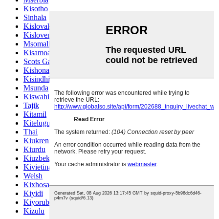
Kisotho
Sinhala
Kislovakia
Kislovenia
Msomali
Kisamoa
Scots Gaelic
Kishona
Kisindhi
Msunda
Kiswahili
Tajik
Kitamil
Kitelugu
Thai
Kiukreni
Kiurdu
Kiuzbeki
Kivietinamu
Welsh
Kixhosa
Kiyidi
Kiyoruba
Kizulu