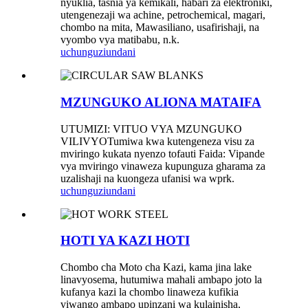
nyuklia, tasnia ya kemikali, habari za elektroniki,
utengenezaji wa achine, petrochemical, magari,
chombo na mita, Mawasiliano, usafirishaji, na
vyombo vya matibabu, n.k.
uchunguzi
undani
MZUNGUKO ALIONA MATAIFA
UTUMIZI: VITUO VYA MZUNGUKO
VILIVYOTumiwa kwa kutengeneza visu za
mviringo kukata nyenzo tofauti Faida: Vipande
vya mviringo vinaweza kupunguza gharama za
uzalishaji na kuongeza ufanisi wa wprk.
uchunguzi
undani
HOTI YA KAZI HOTI
Chombo cha Moto cha Kazi, kama jina lake
linavyosema, hutumiwa mahali ambapo joto la
kufanya kazi la chombo linaweza kufikia
viwango ambapo upinzani wa kulainisha,