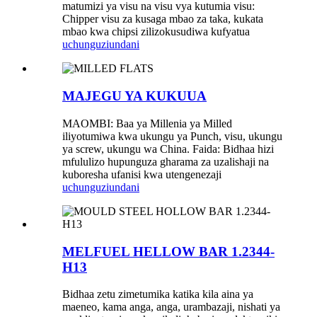
matumizi ya visu na visu vya kutumia visu:
Chipper visu za kusaga mbao za taka, kukata
mbao kwa chipsi zilizokusudiwa kufyatua
uchunguzi
undani
MAJEGU YA KUKUUA
MAOMBI: Baa ya Millenia ya Milled
iliyotumiwa kwa ukungu ya Punch, visu, ukungu
ya screw, ukungu wa China. Faida: Bidhaa hizi
mfululizo hupunguza gharama za uzalishaji na
kuboresha ufanisi kwa utengenezaji
uchunguzi
undani
MELFUEL HELLOW BAR 1.2344-
H13
Bidhaa zetu zimetumika katika kila aina ya
maeneo, kama anga, anga, urambazaji, nishati ya