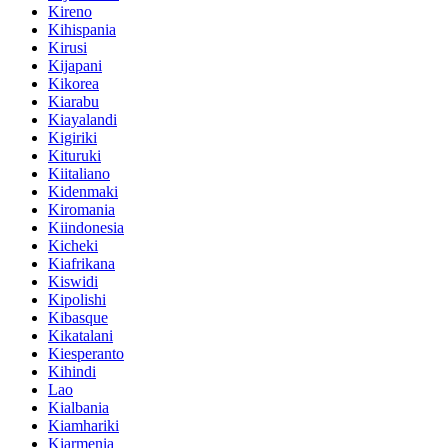
Kireno
Kihispania
Kirusi
Kijapani
Kikorea
Kiarabu
Kiayalandi
Kigiriki
Kituruki
Kiitaliano
Kidenmaki
Kiromania
Kiindonesia
Kicheki
Kiafrikana
Kiswidi
Kipolishi
Kibasque
Kikatalani
Kiesperanto
Kihindi
Lao
Kialbania
Kiamhariki
Kiarmenia