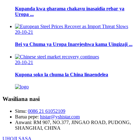
Kupanda kwa gharama chakavu inasaidia rebar ya
Uropa ...
20-10-21
Bei ya Chuma ya Uropa Inarejeshwa kama Uingizaji ...
20-10-21
Kupona soko la chuma la China linaendelea
Wasiliana nasi
Simu:
0086 21 61052109
Barua pepe:
histar@yshistar.com
Anwani:
RM 907, NO.377, JINGAO ROAD, PUDONG,
SHANGHAI, CHINA
UHOJI SASA