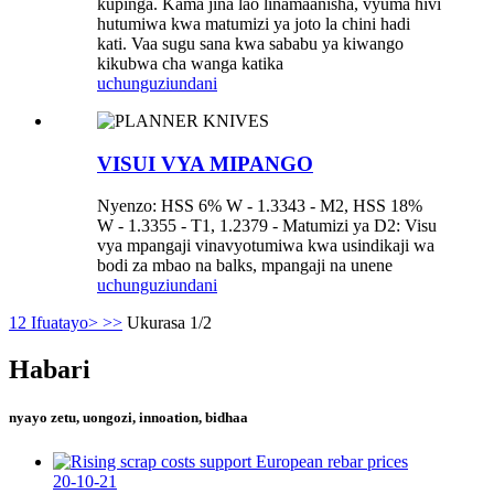
kupinga. Kama jina lao linamaanisha, vyuma hivi
hutumiwa kwa matumizi ya joto la chini hadi
kati. Vaa sugu sana kwa sababu ya kiwango
kikubwa cha wanga katika
uchunguzi
undani
VISUI VYA MIPANGO
Nyenzo: HSS 6% W - 1.3343 - M2, HSS 18%
W - 1.3355 - T1, 1.2379 - Matumizi ya D2: Visu
vya mpangaji vinavyotumiwa kwa usindikaji wa
bodi za mbao na balks, mpangaji na unene
uchunguzi
undani
1
2
Ifuatayo>
>>
Ukurasa 1/2
Habari
nyayo zetu, uongozi, innoation, bidhaa
20-10-21