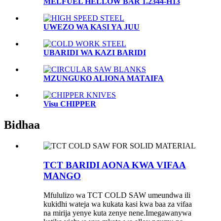
MELFUEL HELLOW BAR 1.2344-H13
UWEZO WA KASI YA JUU
UBARIDI WA KAZI BARIDI
MZUNGUKO ALIONA MATAIFA
Visu CHIPPER
Bidhaa
TCT BARIDI AONA KWA VIFAA
MANGO
Mfululizo wa TCT COLD SAW umeundwa ili
kukidhi wateja wa kukata kasi kwa baa za vifaa
na mirija yenye kuta zenye nene.Imegawanywa