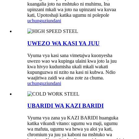
kuangalia joto na mshtuko ni muhimu, Ina
upinzani mkali wa joto na upinzani wa kuvaa
kati, Upotoshaji katika ugumu ni polepole
uchunguzi
undani
UWEZO WA KASI YA JUU
Vyuma vya kasi sana vimetajwa kuonyesha
uwezo wao wa kupinga ulaini kwa joto la juu
kwa hivyo kudumisha ukali mkali wakati
kupunguzwa ni nzito na kasi ni kubwa. Ndio
waajiriwa zaidi wa aina zote za chuma.
uchunguzi
undani
UBARIDI WA KAZI BARIDI
Vyuma vya zana ya KAZI BARIDI huanguka
katika vikundi vitano: ugumu wa maji, ugumu
wa mafuta, ugumu wa hewa ya aloi ya kati,
chromium ya juu ya kaboni na mshtuko wa