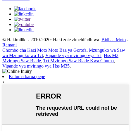
© Hakimiliki - 2010-2020: Haki zote zimehifadhiwa.
Bidhaa Moto
-
Ramani
Chombo cha Kazi Moto Moto Baa ya Gorofa
,
Mzunguko wa Saw
wa Mzunguko wa Tct
,
Vipande vya mviringo vya Tct
,
Hss M2
Mviringo Saw Blade
,
Tct Mviringo Saw Blade Kwa Chuma
,
Vipande vya mviringo vya Hss M35
,
Kutuma barua pepe
x