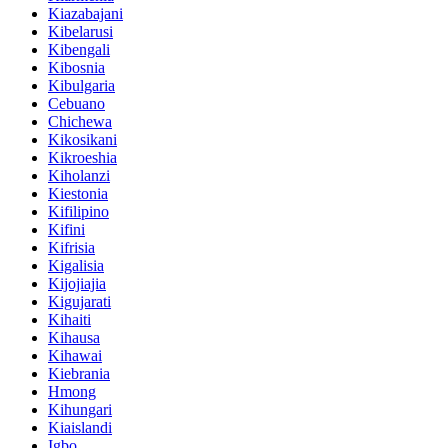
Kiazabajani
Kibelarusi
Kibengali
Kibosnia
Kibulgaria
Cebuano
Chichewa
Kikosikani
Kikroeshia
Kiholanzi
Kiestonia
Kifilipino
Kifini
Kifrisia
Kigalisia
Kijojiajia
Kigujarati
Kihaiti
Kihausa
Kihawai
Kiebrania
Hmong
Kihungari
Kiaislandi
Igbo