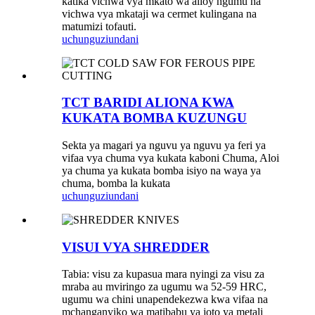
katika vichwa vya mkato wa alloy ngumu na
vichwa vya mkataji wa cermet kulingana na
matumizi tofauti.
uchunguzi
undani
TCT BARIDI ALIONA KWA
KUKATA BOMBA KUZUNGU
Sekta ya magari ya nguvu ya nguvu ya feri ya
vifaa vya chuma vya kukata kaboni Chuma, Aloi
ya chuma ya kukata bomba isiyo na waya ya
chuma, bomba la kukata
uchunguzi
undani
VISUI VYA SHREDDER
Tabia: visu za kupasua mara nyingi za visu za
mraba au mviringo za ugumu wa 52-59 HRC,
ugumu wa chini unapendekezwa kwa vifaa na
mchanganyiko wa matibabu ya joto ya metali