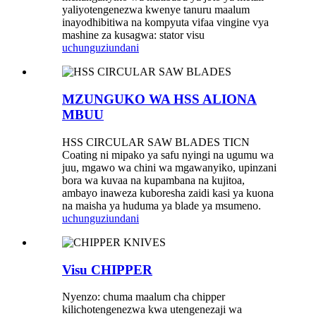
yaliyotengenezwa kwenye tanuru maalum
inayodhibitiwa na kompyuta vifaa vingine vya
mashine za kusagwa: stator visu
uchunguzi
undani
MZUNGUKO WA HSS ALIONA
MBUU
HSS CIRCULAR SAW BLADES TICN
Coating ni mipako ya safu nyingi na ugumu wa
juu, mgawo wa chini wa mgawanyiko, upinzani
bora wa kuvaa na kupambana na kujitoa,
ambayo inaweza kuboresha zaidi kasi ya kuona
na maisha ya huduma ya blade ya msumeno.
uchunguzi
undani
Visu CHIPPER
Nyenzo: chuma maalum cha chipper
kilichotengenezwa kwa utengenezaji wa