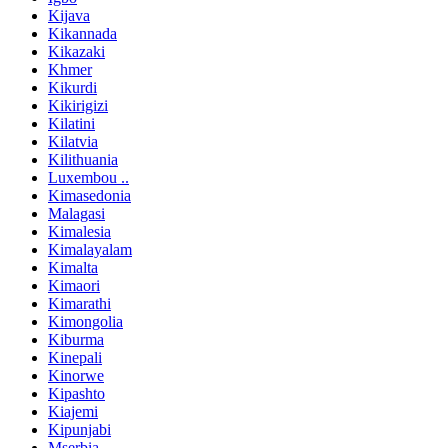
Kijava
Kikannada
Kikazaki
Khmer
Kikurdi
Kikirigizi
Kilatini
Kilatvia
Kilithuania
Luxembou ..
Kimasedonia
Malagasi
Kimalesia
Kimalayalam
Kimalta
Kimaori
Kimarathi
Kimongolia
Kiburma
Kinepali
Kinorwe
Kipashto
Kiajemi
Kipunjabi
Mserbia