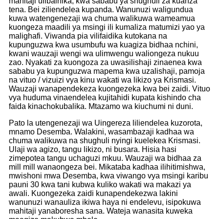
mahitaji ulibainika, kwa sababu ya shughuli za kuanza
tena. Bei ziliendelea kupanda. Wanunuzi waligundua
kuwa watengenezaji wa chuma walikuwa wameamua
kuongeza maadili ya msingi ili kumaliza matumizi yao ya
malighafi. Viwanda pia vilifaidika kutokana na
kupunguzwa kwa usumbufu wa kuagiza bidhaa nchini,
kwani wauzaji wengi wa ulimwengu waliongeza nukuu
zao. Nyakati za kuongoza za uwasilishaji zinaenea kwa
sababu ya kupunguzwa mapema kwa uzalishaji, pamoja
na vituo / vizuizi vya kinu wakati wa likizo ya Krismasi.
Wauzaji wanapendekeza kuongezeka kwa bei zaidi. Vituo
vya huduma vinaendelea kujitahidi kupata kishindo cha
faida kinachokubalika. Mtazamo wa kiuchumi ni duni.
Pato la utengenezaji wa Uingereza liliendelea kuzorota,
mnamo Desemba. Walakini, wasambazaji kadhaa wa
chuma walikuwa na shughuli nyingi kuelekea Krismasi.
Ulaji wa agizo, tangu likizo, ni busara. Hisia hasi
zimepotea tangu uchaguzi mkuu. Wauzaji wa bidhaa za
mill mill wanaongeza bei. Mikataba kadhaa ilihitimishwa,
mwishoni mwa Desemba, kwa viwango vya msingi karibu
pauni 30 kwa tani kubwa kuliko wakati wa makazi ya
awali. Kuongezeka zaidi kunapendekezwa lakini
wanunuzi wanauliza ikiwa haya ni endelevu, isipokuwa
mahitaji yanaboresha sana. Wateja wanasita kuweka