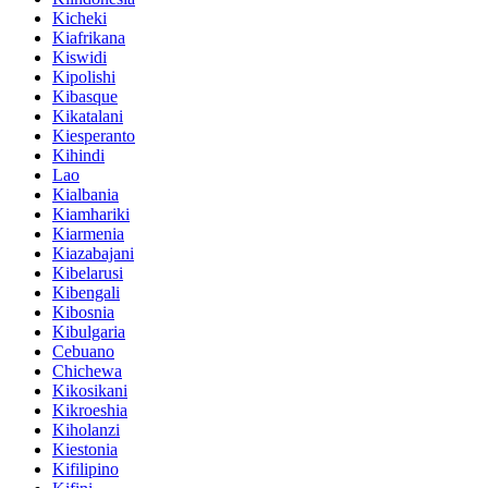
Kicheki
Kiafrikana
Kiswidi
Kipolishi
Kibasque
Kikatalani
Kiesperanto
Kihindi
Lao
Kialbania
Kiamhariki
Kiarmenia
Kiazabajani
Kibelarusi
Kibengali
Kibosnia
Kibulgaria
Cebuano
Chichewa
Kikosikani
Kikroeshia
Kiholanzi
Kiestonia
Kifilipino