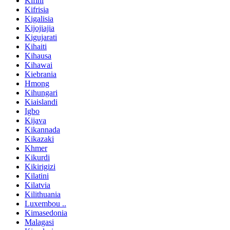
Kifini
Kifrisia
Kigalisia
Kijojiajia
Kigujarati
Kihaiti
Kihausa
Kihawai
Kiebrania
Hmong
Kihungari
Kiaislandi
Igbo
Kijava
Kikannada
Kikazaki
Khmer
Kikurdi
Kikirigizi
Kilatini
Kilatvia
Kilithuania
Luxembou ..
Kimasedonia
Malagasi