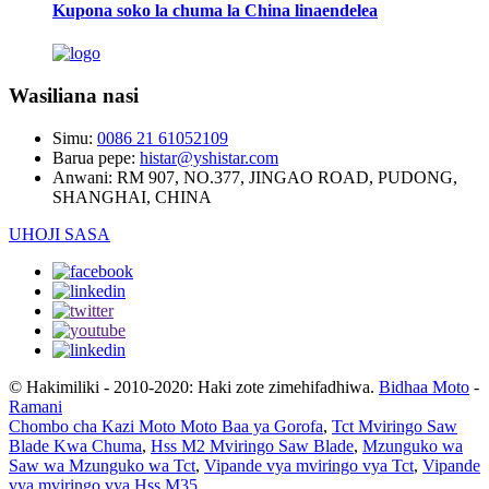
Kupona soko la chuma la China linaendelea
Wasiliana nasi
Simu:
0086 21 61052109
Barua pepe:
histar@yshistar.com
Anwani:
RM 907, NO.377, JINGAO ROAD, PUDONG,
SHANGHAI, CHINA
UHOJI SASA
© Hakimiliki - 2010-2020: Haki zote zimehifadhiwa.
Bidhaa Moto
-
Ramani
Chombo cha Kazi Moto Moto Baa ya Gorofa
,
Tct Mviringo Saw
Blade Kwa Chuma
,
Hss M2 Mviringo Saw Blade
,
Mzunguko wa
Saw wa Mzunguko wa Tct
,
Vipande vya mviringo vya Tct
,
Vipande
vya mviringo vya Hss M35
,