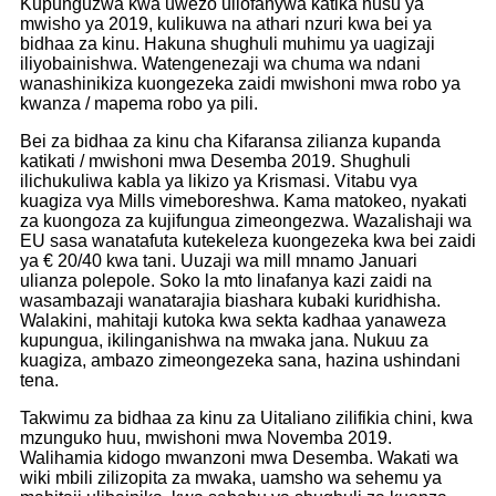
Kupunguzwa kwa uwezo uliofanywa katika nusu ya
mwisho ya 2019, kulikuwa na athari nzuri kwa bei ya
bidhaa za kinu. Hakuna shughuli muhimu ya uagizaji
iliyobainishwa. Watengenezaji wa chuma wa ndani
wanashinikiza kuongezeka zaidi mwishoni mwa robo ya
kwanza / mapema robo ya pili.
Bei za bidhaa za kinu cha Kifaransa zilianza kupanda
katikati / mwishoni mwa Desemba 2019. Shughuli
ilichukuliwa kabla ya likizo ya Krismasi. Vitabu vya
kuagiza vya Mills vimeboreshwa. Kama matokeo, nyakati
za kuongoza za kujifungua zimeongezwa. Wazalishaji wa
EU sasa wanatafuta kutekeleza kuongezeka kwa bei zaidi
ya € 20/40 kwa tani. Uuzaji wa mill mnamo Januari
ulianza polepole. Soko la mto linafanya kazi zaidi na
wasambazaji wanatarajia biashara kubaki kuridhisha.
Walakini, mahitaji kutoka kwa sekta kadhaa yanaweza
kupungua, ikilinganishwa na mwaka jana. Nukuu za
kuagiza, ambazo zimeongezeka sana, hazina ushindani
tena.
Takwimu za bidhaa za kinu za Uitaliano zilifikia chini, kwa
mzunguko huu, mwishoni mwa Novemba 2019.
Walihamia kidogo mwanzoni mwa Desemba. Wakati wa
wiki mbili zilizopita za mwaka, uamsho wa sehemu ya