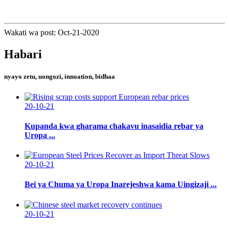
Wakati wa post: Oct-21-2020
Habari
nyayo zetu, uongozi, innoation, bidhaa
20-10-21
Kupanda kwa gharama chakavu inasaidia rebar ya
Uropa ...
20-10-21
Bei ya Chuma ya Uropa Inarejeshwa kama Uingizaji ...
20-10-21