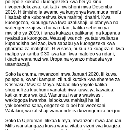
polepole kukubali kuongezeka kwa bei ya kinu
iliyopendekezwa, katikati / mwishoni mwa Desemba
2019. Hitimisho la awamu ya kunyonya kwa muda mrefu
ilisababisha kuboreshwa kwa mahitaji dhahiri. Kwa
kuongezea, kupunguzwa kwa uzalishaji, uliofanywa na
watengenezaji wa chuma ndani, katika sehemu ya
mwisho ya 2019, ilianza kukaza upatikanaji na kupanua
nyakati za kuongoza. Wauzaji wa nchi ya tatu walianza
kupandisha bei zao, kwa sababu ya kuongezeka kwa
gharama za malighafi. Hivi sasa, nukuu za kuagiza ni kwa
malipo ya karibu € 30 kwa tani kwa matoleo ya ndani,
ikiacha wanunuzi wa Uropa na vyanzo mbadala vya
usambazaji.
Soko la chuma, mwanzoni mwa Januari 2020, lilikuwa
polepole, kwani kampuni zilirudi kutoka kwa sherehe za
Krismasi / Mwaka Mpya. Mabadiliko yoyote katika
shughuli za kiuchumi yanatabiriwa kuwa ya kawaida,
katika muda wa kati. Wanunuzi wana wasiwasi,
wakiogopa kwamba, isipokuwa mahitaji halisi
yakiboresha sana, ongezeko la bei haliwezekani.
Walakini, wazalishaji wanaendelea kuzungumza bei juu.
Soko la Ujerumani lilikaa kimya, mwanzoni mwa Januari.
Mills wanatangaza kuwa wana vitabu vizuri vya kuagiza.