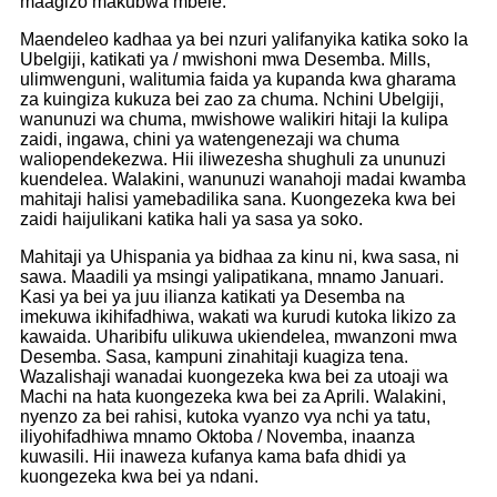
maagizo makubwa mbele.
Maendeleo kadhaa ya bei nzuri yalifanyika katika soko la
Ubelgiji, katikati ya / mwishoni mwa Desemba. Mills,
ulimwenguni, walitumia faida ya kupanda kwa gharama
za kuingiza kukuza bei zao za chuma. Nchini Ubelgiji,
wanunuzi wa chuma, mwishowe walikiri hitaji la kulipa
zaidi, ingawa, chini ya watengenezaji wa chuma
waliopendekezwa. Hii iliwezesha shughuli za ununuzi
kuendelea. Walakini, wanunuzi wanahoji madai kwamba
mahitaji halisi yamebadilika sana. Kuongezeka kwa bei
zaidi haijulikani katika hali ya sasa ya soko.
Mahitaji ya Uhispania ya bidhaa za kinu ni, kwa sasa, ni
sawa. Maadili ya msingi yalipatikana, mnamo Januari.
Kasi ya bei ya juu ilianza katikati ya Desemba na
imekuwa ikihifadhiwa, wakati wa kurudi kutoka likizo za
kawaida. Uharibifu ulikuwa ukiendelea, mwanzoni mwa
Desemba. Sasa, kampuni zinahitaji kuagiza tena.
Wazalishaji wanadai kuongezeka kwa bei za utoaji wa
Machi na hata kuongezeka kwa bei za Aprili. Walakini,
nyenzo za bei rahisi, kutoka vyanzo vya nchi ya tatu,
iliyohifadhiwa mnamo Oktoba / Novemba, inaanza
kuwasili. Hii inaweza kufanya kama bafa dhidi ya
kuongezeka kwa bei ya ndani.