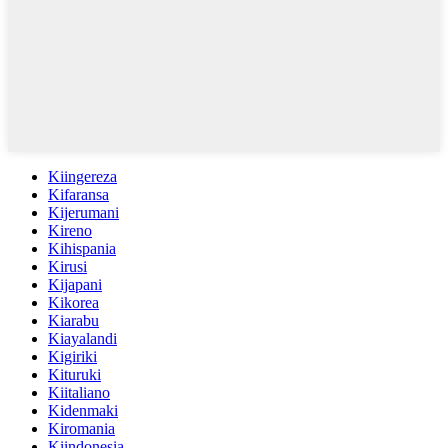
Kiingereza
Kifaransa
Kijerumani
Kireno
Kihispania
Kirusi
Kijapani
Kikorea
Kiarabu
Kiayalandi
Kigiriki
Kituruki
Kiitaliano
Kidenmaki
Kiromania
Kiindonesia