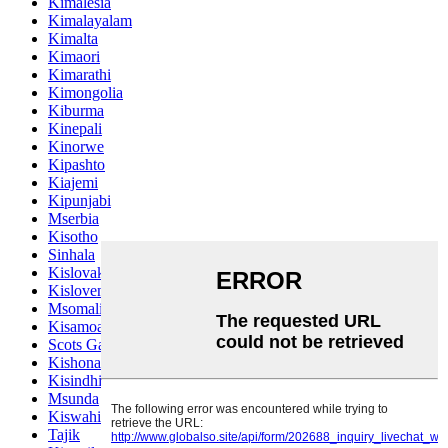
Kimalesia
Kimalayalam
Kimalta
Kimaori
Kimarathi
Kimongolia
Kiburma
Kinepali
Kinorwe
Kipashto
Kiajemi
Kipunjabi
Mserbia
Kisotho
Sinhala
Kislovakia
Kislovenia
Msomali
Kisamoa
Scots Gaelic
Kishona
Kisindhi
Msunda
Kiswahili
Tajik